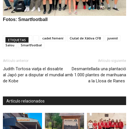
Fotos: Smartfootball
cadet femení
Ciutat de Xàtiva CFB
juvenil
ETIQUETAS
Salou
Smartfootbal
Artículo anterior
Artículo siguiente
Judith Tortosa viatja el dissabte
Desmantellada una plantació
al Japó per a disputar el mundial
amb 1.000 plantes de marihuana
de Kobe
a la Llosa de Ranes
Artículo relacionados