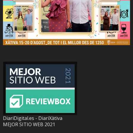
DiariDigital.es - DiariXàtiva
MEJOR SITIO WEB 2021