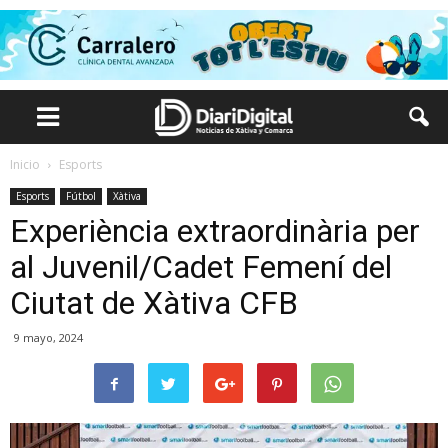
Inicio
Esports
Esports
Fútbol
Xàtiva
Experiència extraordinària per
al Juvenil/Cadet Femení del
Ciutat de Xàtiva CFB
9 mayo, 2024