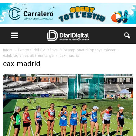
Inicio
Èxit total del C.A. Xàtiva: Subcampionat d’Espanya màster i
exhibició en asfalt i muntanya
cax-madrid
cax-madrid