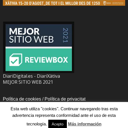
DiariDigital.es - DiariXàtiva
MEJOR SITIO WEB 2021
Política de cookies
/
Política de privacitat
Esta web utiliza "cookies". Continuar navegando tras esta
advertencia representa conformidad ante el uso de esta
tecnología.
Más información
Acepto
© Diari Digital, todos los derechos reservados.