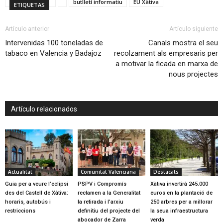
butlletí informatiu
EU Xàtiva
ETIQUETAS
Artículo anterior
Artículo siguiente
Intervenidas 100 toneladas de
Canals mostra el seu
tabaco en Valencia y Badajoz
recolzament als empresaris per
a motivar la ficada en marxa de
nous projectes
Artículo relacionados
Actualitat
Comunitat Valenciana
Destacats
Guia per a veure l’eclipsi
PSPV i Compromís
Xàtiva invertirà 245.000
des del Castell de Xàtiva:
reclamen a la Generalitat
euros en la plantació de
horaris, autobús i
la retirada i l’arxiu
250 arbres per a millorar
restriccions
definitiu del projecte del
la seua infraestructura
abocador de Zarra
verda