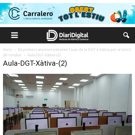
Inicio
Els primers alumnes estrenen l’aula de la DGT a Xàtiva per al teòric
de conduir
Aula-DGT-Xàtiva-(2)
Aula-DGT-Xàtiva-(2)