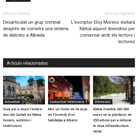
Artículo anterior
Artículo siguiente
Desarticulat un grup criminal
L’escriptor Eloy Moreno visitarà
després de cometre una vintena
Xàtiva aquest divendres per
de delictes a Albaida
conversar amb els lectors i
lectores
Artículo relacionados
Actualitat
Comunitat Valenciana
Destacats
Guia per a veure l’eclipsi
Mor un home de 56 anys
Xàtiva invertirà 245.000
des del Castell de Xàtiva:
en l’incendi d’un
euros en la plantació de
horaris, autobús i
habitatge a Alberic
250 arbres per a millorar
restriccions
la seua infraestructura
verda