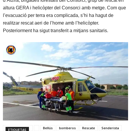
d’Alzira, brigades forestals del Consorci, grup de rescat en
altura GERA i helicòpter del Consorci amb metge. Com que
l’evacuació per terra era complicada, s’hi ha hagut de
realitzar rescat aeri de l’home amb l’helicòpter.
Posteriorment ha sigut transferit a mitjans sanitaris.
Bellús
bomberos
Rescate
Senderista
ETIQUETAS