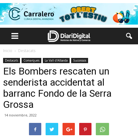
Inicio
Destacats
Destacats
Comarques
La Vall d'Albaida
Successos
Els Bombers rescaten un
senderista accidentat al
barranc Fondo de la Serra
Grossa
14 noviembre, 2022