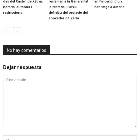
des del Castell de Xàtiva:
reclamen a la Generalitat
en l’incendi d’un
horaris, autobús i
la retirada i l’arxiu
habitatge a Alberic
restriccions
definitiu del projecte del
abocador de Zarra
No hay comentarios
Dejar respuesta