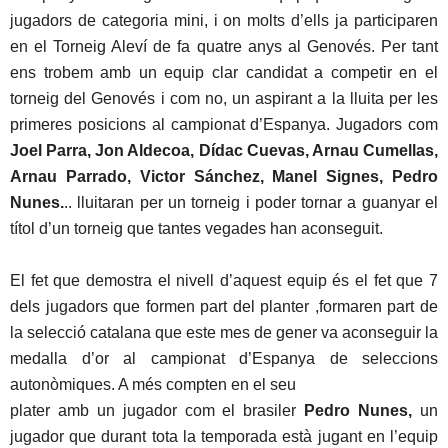
jugadors de categoria mini, i on molts d’ells ja participaren
en el Torneig Aleví de fa quatre anys al Genovés. Per tant
ens trobem amb un equip clar candidat a competir en el
torneig del Genovés i com no, un aspirant a la lluita per les
primeres posicions al campionat d’Espanya. Jugadors com
Joel Parra, Jon Aldecoa, Dídac Cuevas, Arnau Cumellas,
Arnau Parrado, Victor Sánchez, Manel Signes, Pedro
Nunes.
.. lluitaran per un torneig i poder tornar a guanyar el
títol d’un torneig que tantes vegades han aconseguit.
El fet que demostra el nivell d’aquest equip és el fet que 7
dels jugadors que formen part del planter ,formaren part de
la selecció catalana que este mes de gener va aconseguir la
medalla d’or al campionat d’Espanya de seleccions
autonòmiques. A més compten en el seu
plater amb un jugador com el brasiler
Pedro Nunes,
un
jugador que durant tota la temporada està jugant en l’equip