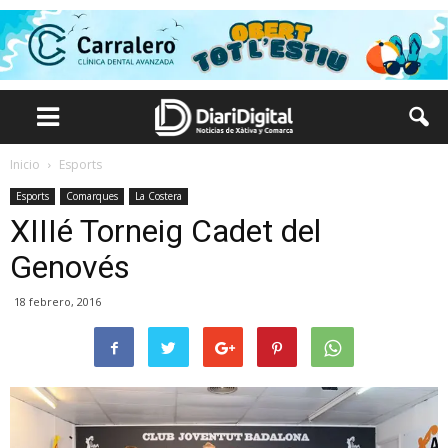
Inicio
Esports
Esports
Comarques
La Costera
XIIIé Torneig Cadet del
Genovés
18 febrero, 2016