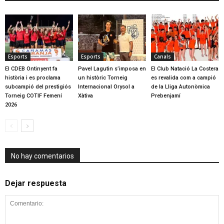
Esports
Esports
Canals
El CDEB Ontinyent fa
Pavel Lagutin s’imposa en
El Club Natació La Costera
història i es proclama
un històric Torneig
es revalida com a campió
subcampió del prestigiós
Internacional Orysol a
de la Lliga Autonòmica
Torneig COTIF Femení
Xàtiva
Prebenjamí
2026
No hay comentarios
Dejar respuesta