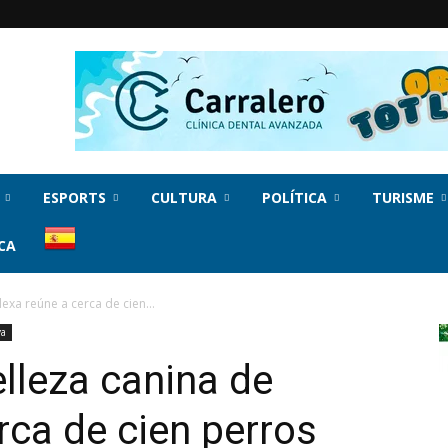
ESPORTS
CULTURA
POLÍTICA
TURISME
CA
exa reúne a cerca de cien...
va
lleza canina de
rca de cien perros