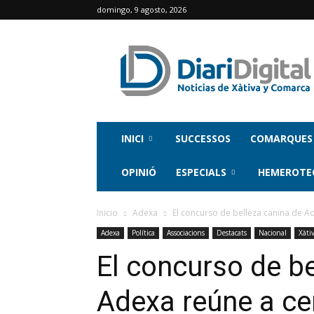
domingo, 9 agosto, 2026
INICI
SUCCESSOS
COMARQUES
OPINIÓ
ESPECIALS
HEMEROTE
Inicio
Adexa
El concurso de belleza canina de Ad
Adexa
Política
Associacions
Destacats
Nacional
Xàti
El concurso de be
Adexa reúne a ce