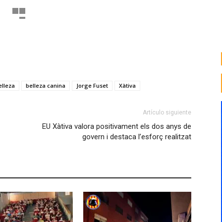
-
1
elleza
belleza canina
Jorge Fuset
Xàtiva
Artículo siguiente
EU Xàtiva valora positivament els dos anys de
govern i destaca l’esforç realitzat