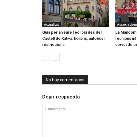
Actualitat
Associacion
Guia per a veure l’eclipsi des del
La Mancomun
Castell de Xàtiva: horaris, autobús i
reunions in
restriccions
servei de po
No hay comentarios
Dejar respuesta