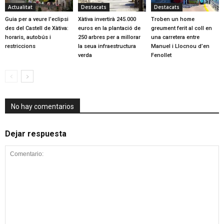
Actualitat
Destacats
Destacats
Guia per a veure l’eclipsi
Xàtiva invertirà 245.000
Troben un home
des del Castell de Xàtiva:
euros en la plantació de
greument ferit al coll en
horaris, autobús i
250 arbres per a millorar
una carretera entre
restriccions
la seua infraestructura
Manuel i Llocnou d’en
verda
Fenollet
No hay comentarios
Dejar respuesta