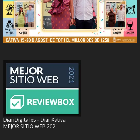
DiariDigital.es - DiariXàtiva
MEJOR SITIO WEB 2021