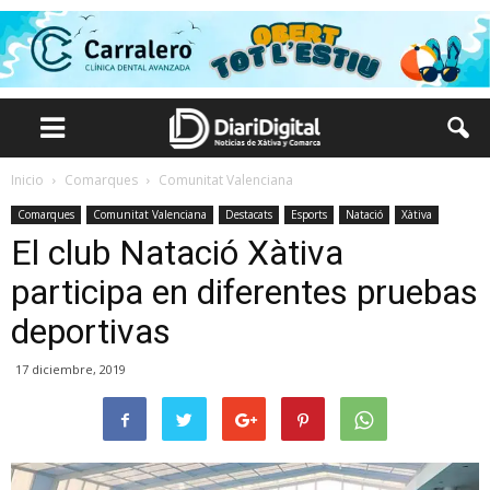
Inicio
Comarques
Comunitat Valenciana
Comarques
Comunitat Valenciana
Destacats
Esports
Natació
Xàtiva
El club Natació Xàtiva
participa en diferentes pruebas
deportivas
17 diciembre, 2019