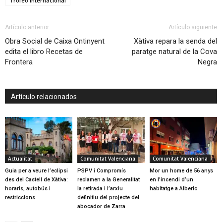
Trofeo Internacional
Artículo anterior
Artículo siguiente
Obra Social de Caixa Ontinyent
Xàtiva repara la senda del
edita el libro Recetas de
paratge natural de la Cova
Frontera
Negra
Artículo relacionados
Actualitat
Comunitat Valenciana
Comunitat Valenciana
Guia per a veure l’eclipsi
PSPV i Compromís
Mor un home de 56 anys
des del Castell de Xàtiva:
reclamen a la Generalitat
en l’incendi d’un
horaris, autobús i
la retirada i l’arxiu
habitatge a Alberic
restriccions
definitiu del projecte del
abocador de Zarra