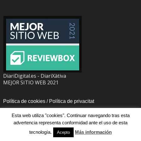
DiariDigital.es - DiariXàtiva
MEJOR SITIO WEB 2021
Política de cookies
/
Política de privacitat
Esta web utiliza "cookies". Continuar navegando tras esta
advertencia representa conformidad ante el uso de esta
© Diari Digital, todos los derechos reservados.
tecnología.
Más información
Acepto