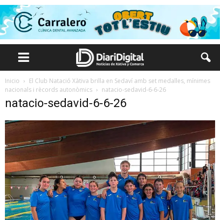
Inicio
El Club Natació Xàtiva brilla en Sedaví amb set medalles, mínimes
nacionals i rècords autonòmics
natacio-sedavid-6-6-26
natacio-sedavid-6-6-26