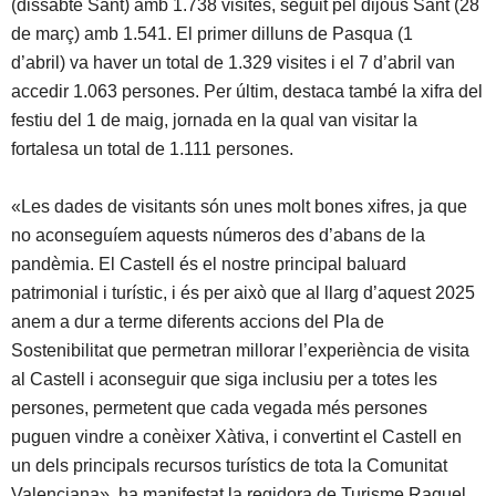
(dissabte Sant) amb 1.738 visites, seguit pel dijous Sant (28
de març) amb 1.541. El primer dilluns de Pasqua (1
d’abril) va haver un total de 1.329 visites i el 7 d’abril van
accedir 1.063 persones. Per últim, destaca també la xifra del
festiu del 1 de maig, jornada en la qual van visitar la
fortalesa un total de 1.111 persones.
«Les dades de visitants són unes molt bones xifres, ja que
no aconseguíem aquests números des d’abans de la
pandèmia. El Castell és el nostre principal baluard
patrimonial i turístic, i és per això que al llarg d’aquest 2025
anem a dur a terme diferents accions del Pla de
Sostenibilitat que permetran millorar l’experiència de visita
al Castell i aconseguir que siga inclusiu per a totes les
persones, permetent que cada vegada més persones
puguen vindre a conèixer Xàtiva, i convertint el Castell en
un dels principals recursos turístics de tota la Comunitat
Valenciana», ha manifestat la regidora de Turisme Raquel