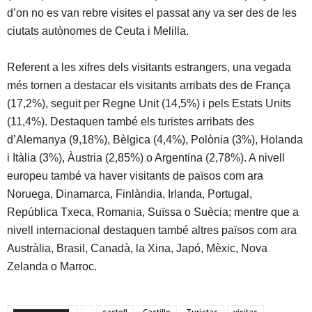
d’on no es van rebre visites el passat any va ser des de les
ciutats autònomes de Ceuta i Melilla.
Referent a les xifres dels visitants estrangers, una vegada
més tornen a destacar els visitants arribats des de França
(17,2%), seguit per Regne Unit (14,5%) i pels Estats Units
(11,4%). Destaquen també els turistes arribats des
d’Alemanya (9,18%), Bèlgica (4,4%), Polònia (3%), Holanda
i Itàlia (3%), Àustria (2,85%) o Argentina (2,78%). A nivell
europeu també va haver visitants de països com ara
Noruega, Dinamarca, Finlàndia, Irlanda, Portugal,
República Txeca, Romania, Suïssa o Suècia; mentre que a
nivell internacional destaquen també altres països com ara
Austràlia, Brasil, Canadà, la Xina, Japó, Mèxic, Nova
Zelanda o Marroc.
castell
Castillo
Turistas
visitas