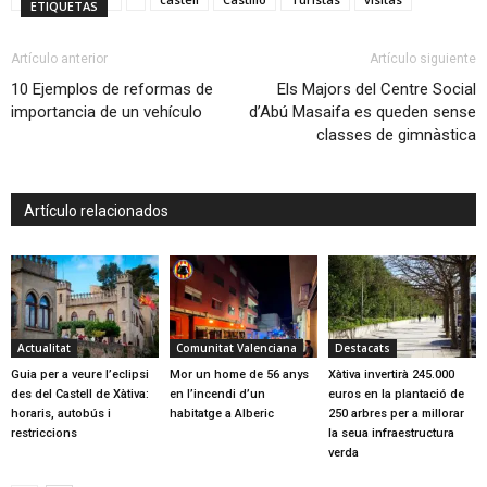
ETIQUETAS
Artículo anterior
Artículo siguiente
10 Ejemplos de reformas de
Els Majors del Centre Social
importancia de un vehículo
d’Abú Masaifa es queden sense
classes de gimnàstica
Artículo relacionados
Actualitat
Comunitat Valenciana
Destacats
Guia per a veure l’eclipsi
Mor un home de 56 anys
Xàtiva invertirà 245.000
des del Castell de Xàtiva:
en l’incendi d’un
euros en la plantació de
horaris, autobús i
habitatge a Alberic
250 arbres per a millorar
restriccions
la seua infraestructura
verda