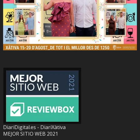
DiariDigital.es - DiariXàtiva
MEJOR SITIO WEB 2021