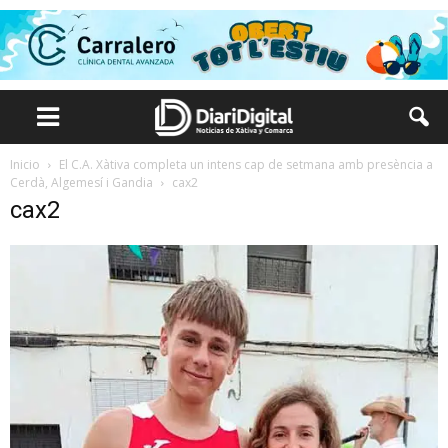
Inicio
El C.A. Xàtiva completa un intens cap de setmana amb presència a
Cerdà, Algemesí i Gandia
cax2
cax2