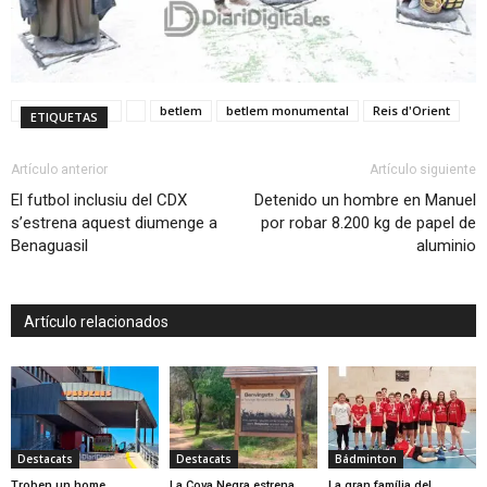
betlem
betlem monumental
Reis d'Orient
ETIQUETAS
Artículo anterior
Artículo siguiente
El futbol inclusiu del CDX
Detenido un hombre en Manuel
s’estrena aquest diumenge a
por robar 8.200 kg de papel de
Benaguasil
aluminio
Artículo relacionados
Destacats
Destacats
Bádminton
Troben un home
La Cova Negra estrena
La gran família del