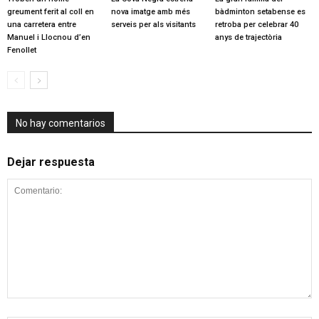
greument ferit al coll en
nova imatge amb més
bàdminton setabense es
una carretera entre
serveis per als visitants
retroba per celebrar 40
Manuel i Llocnou d’en
anys de trajectòria
Fenollet
No hay comentarios
Dejar respuesta