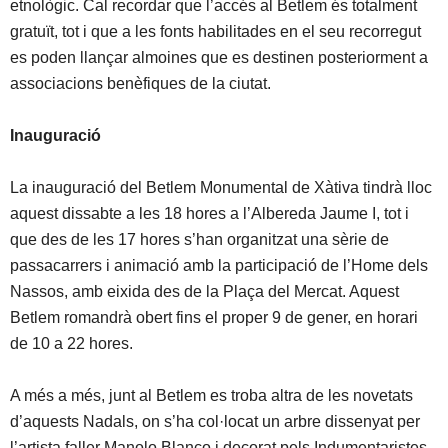
etnològic. Cal recordar que l’accés al Betlem és totalment
gratuït, tot i que a les fonts habilitades en el seu recorregut
es poden llançar almoines que es destinen posteriorment a
associacions benèfiques de la ciutat.
Inauguració
La inauguració del Betlem Monumental de Xàtiva tindrà lloc
aquest dissabte a les 18 hores a l’Albereda Jaume I, tot i
que des de les 17 hores s’han organitzat una sèrie de
passacarrers i animació amb la participació de l’Home dels
Nassos, amb eixida des de la Plaça del Mercat. Aquest
Betlem romandrà obert fins el proper 9 de gener, en horari
de 10 a 22 hores.
A més a més, junt al Betlem es troba altra de les novetats
d’aquests Nadals, on s’ha col·locat un arbre dissenyat per
l’artista faller Manolo Blanco i decorat pels Indumentaristes