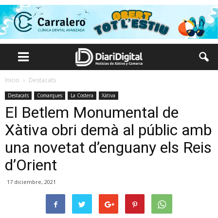
Inicio
Destacats
Destacats
Comarques
La Costera
Xàtiva
El Betlem Monumental de
Xàtiva obri demà al públic amb
una novetat d’enguany els Reis
d’Orient
17 diciembre, 2021