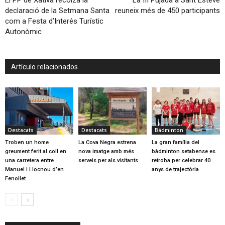
El PP de Xàtiva recolza la
La III Pujada a Sant Esteve
declaració de la Setmana Santa
reuneix més de 450 participants
com a Festa d’Interés Turístic
Autonòmic
Artículo relacionados
Destacats
Destacats
Bádminton
Troben un home
La Cova Negra estrena
La gran família del
greument ferit al coll en
nova imatge amb més
bàdminton setabense es
una carretera entre
serveis per als visitants
retroba per celebrar 40
Manuel i Llocnou d’en
anys de trajectòria
Fenollet