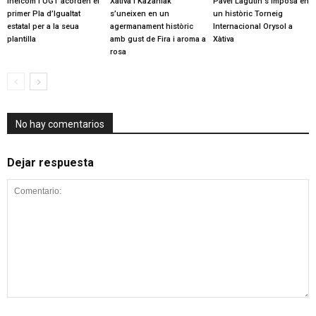
Inelcom i UGT acorden el
Xàtiva i Kazanlak
Pavel Lagutin s’imposa en
primer Pla d’Igualtat
s’uneixen en un
un històric Torneig
estatal per a la seua
agermanament històric
Internacional Orysol a
plantilla
amb gust de Fira i aroma a
Xàtiva
rosa
No hay comentarios
Dejar respuesta