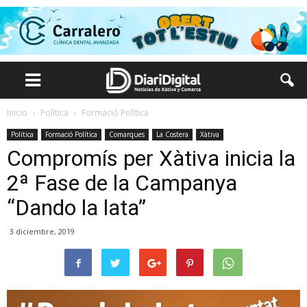
Inicio
Política
Formació Política
Política
Formació Política
Comarques
La Costera
Xàtiva
Compromís per Xàtiva inicia la
2ª Fase de la Campanya
“Dando la lata”
3 diciembre, 2019