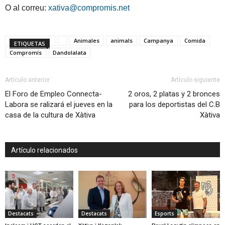
O al correu:
xativa@compromis.net
Animales
animals
Campanya
Comida
ETIQUETAS
Compromís
Dandolalata
Artículo anterior
Artículo siguiente
El Foro de Empleo Connecta-
2 oros, 2 platas y 2 bronces
Labora se ralizará el jueves en la
para los deportistas del C.B
casa de la cultura de Xàtiva
Xàtiva
Artículo relacionados
Destacats
Destacats
Esports