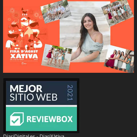
DiariDigital.es - DiariXàtiva