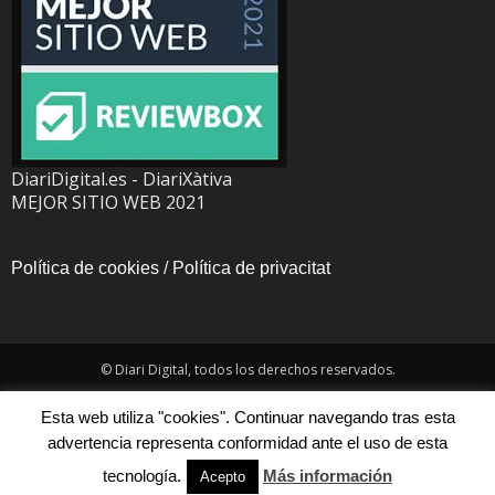
DiariDigital.es - DiariXàtiva
MEJOR SITIO WEB 2021
Política de cookies
/
Política de privacitat
© Diari Digital, todos los derechos reservados.
Esta web utiliza "cookies". Continuar navegando tras esta
advertencia representa conformidad ante el uso de esta
tecnología.
Más información
Acepto