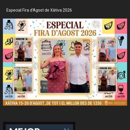
Especial Fira d’Agost de Xàtiva 2026