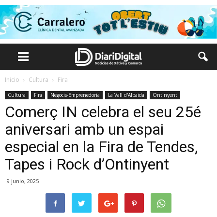
Inicio
Cultura
Fira
Cultura
Fira
Negocis-Emprenedoria
La Vall d'Albaida
Ontinyent
Comerç IN celebra el seu 25é
aniversari amb un espai
especial en la Fira de Tendes,
Tapes i Rock d’Ontinyent
9 junio, 2025