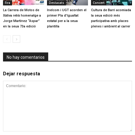
Fira
Destacats
Concert
La Carrera de Motos de
Inelcom i UGT acorden el
Cultura de Barri acomiada
Xàtiva retrà homenatge a
primer Pla d’Igualtat
la seua edició més
Jorge Martínez “Aspar”
estatal per a la seua
participativa amb places
en la seua 73a edició
plantilla
plenes i ambient al carrer
No hay comentarios
Dejar respuesta