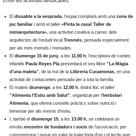
Entre les activitats destacades:
El
dissabte a la vesprada
, l’espai comptarà amb una
zona de
joc familiar
i amb el taller
«Pinta la casa! Taller de
miniarquitectura»
, una activitat creativa a càrrec dels
arquitectes de l’estudi local
Tresmés
, pensada especialment
per als més menuts i menudes.
El
diumenge 15 de juny
, a les
11.00 h
, l’escriptora de contes
infantils
Paula Reyes Pla
presentarà el seu llibre
“La Màgia
d’una maleta”
, de la mà de la
Llibreria Cucamonas
, en una
activitat de contacontes pensada per a tota la família.
El mateix
diumenge
, a les
12.00 h
, tindrà lloc el taller
“Alimenta l’Estiu amb Salut”
, organitzat per l’
herbolari
Alimenta
, que oferirà consells pràctics sobre nutrició i
benestar per als mesos d’estiu.
I, també el
diumenge 15
, a les
13.00 h
, se celebrarà un
emotiu
encontre de fundadors i socis
de l’associació, per
commemorar i posar en valor la trajectòria d’un col·lectiu que,