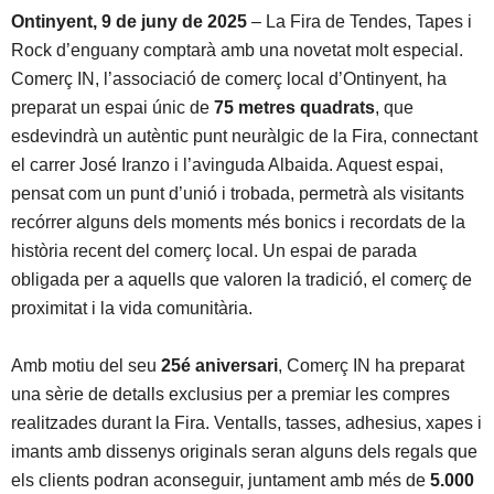
Ontinyent, 9 de juny de 2025
– La Fira de Tendes, Tapes i
Rock d’enguany comptarà amb una novetat molt especial.
Comerç IN, l’associació de comerç local d’Ontinyent, ha
preparat un espai únic de
75 metres quadrats
, que
esdevindrà un autèntic punt neuràlgic de la Fira, connectant
el carrer José Iranzo i l’avinguda Albaida. Aquest espai,
pensat com un punt d’unió i trobada, permetrà als visitants
recórrer alguns dels moments més bonics i recordats de la
història recent del comerç local. Un espai de parada
obligada per a aquells que valoren la tradició, el comerç de
proximitat i la vida comunitària.
Amb motiu del seu
25é aniversari
, Comerç IN ha preparat
una sèrie de detalls exclusius per a premiar les compres
realitzades durant la Fira. Ventalls, tasses, adhesius, xapes i
imants amb dissenys originals seran alguns dels regals que
els clients podran aconseguir, juntament amb més de
5.000