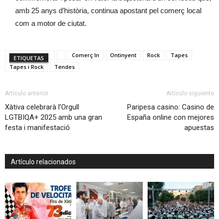
amb 25 anys d’història, continua apostant pel comerç local
com a motor de ciutat.
Comerç In
Ontinyent
Rock
Tapes
ETIQUETAS
Tapes i Rock
Tendes
Artículo anterior
Artículo siguiente
Xàtiva celebrarà l’Orgull
Paripesa casino: Casino de
LGTBIQA+ 2025 amb una gran
España online con mejores
festa i manifestació
apuestas
Artículo relacionados