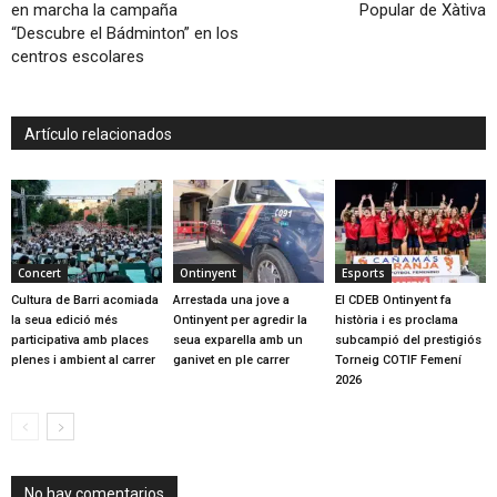
en marcha la campaña
Popular de Xàtiva
“Descubre el Bádminton” en los
centros escolares
Artículo relacionados
Concert
Ontinyent
Esports
Cultura de Barri acomiada
Arrestada una jove a
El CDEB Ontinyent fa
la seua edició més
Ontinyent per agredir la
història i es proclama
participativa amb places
seua exparella amb un
subcampió del prestigiós
plenes i ambient al carrer
ganivet en ple carrer
Torneig COTIF Femení
2026
No hay comentarios