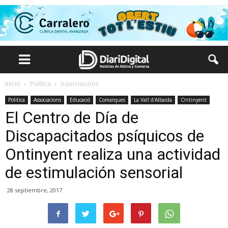
Inicio
Política
Associacions
Política
Associacions
Educació
Comarques
La Vall d'Albaida
Ontinyent
El Centro de Día de
Discapacitados psíquicos de
Ontinyent realiza una actividad
de estimulación sensorial
28 septiembre, 2017