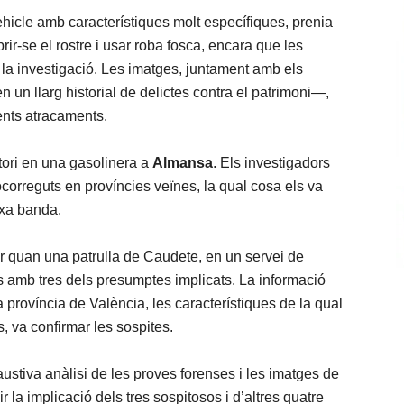
ehicle amb característiques molt específiques, prenia
rir-se el rostre i usar roba fosca, encara que les
 la investigació. Les imatges, juntament amb els
 un llarg historial de delictes contra el patrimoni—,
ents atracaments.
atori en una gasolinera a
Almansa
. Els investigadors
ocorreguts en províncies veïnes, la qual cosa els va
ixa banda.
ir quan una patrulla de Caudete, en un servei de
ós amb tres dels presumptes implicats. La informació
a província de València, les característiques de la qual
s, va confirmar les sospites.
ustiva anàlisi de les proves forenses i les imatges de
r la implicació dels tres sospitosos i d’altres quatre