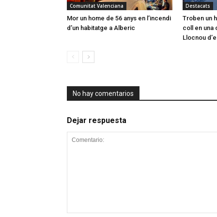
Comunitat Valenciana
Destacats
Mor un home de 56 anys en l’incendi
Troben un h
d’un habitatge a Alberic
coll en una 
Llocnou d’e
No hay comentarios
Dejar respuesta