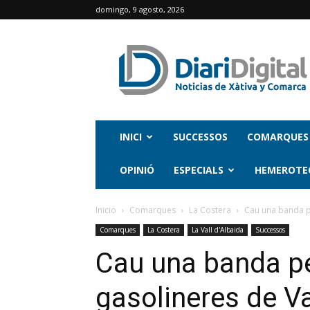
domingo, 9 agosto, 2026
INICI
SUCCESSOS
COMARQUES
OPINIÓ
ESPECIALS
HEMEROTE
Inicio
Comarques
La Costera
Cau una banda pe
Comarques
La Costera
La Vall d'Albaida
Successos
Cau una banda pe
gasolineres de Va