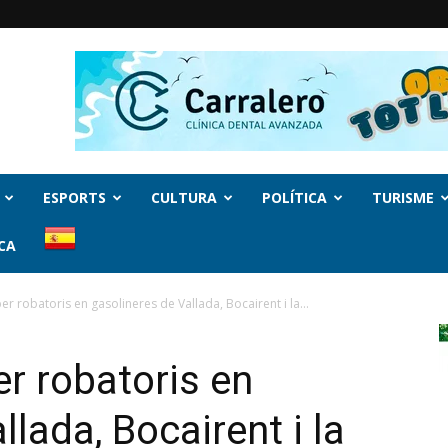
ESPORTS
CULTURA
POLÍTICA
TURISME
CA
r robatoris en gasolineres de Vallada, Bocairent i la...
r robatoris en
llada, Bocairent i la