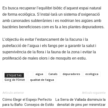
Es busca recuperar l’equilibri biòtic d’aquest espai natural
de forma ecològica. S’instal·larà un sistema d’oxigenació
amb canonades subterrànies i es nodriran les aigües amb
bactèries beneficioses com es fa a les plantes depuradores.
L’objectiu és evitar l’estancament de la llacuna i la
putrefacció de l’aigua i els fangs per a garantir la salut i
supervivència de la flora i la fauna de la zona i evitar la
proliferació de males olors i de mosquits en estiu.
aigua
Canals
depuradores
ecològica
ETIQUETAS
Gorg de l’Omet
qualitat de l’aigua
Artículo anterior
Artículo siguiente
Cómo Elegir el Espejo Perfecto
La Serra de Vallada disminuïx la
para tu Baño: Consejos de Estilo
densitat de pins per minimitzar