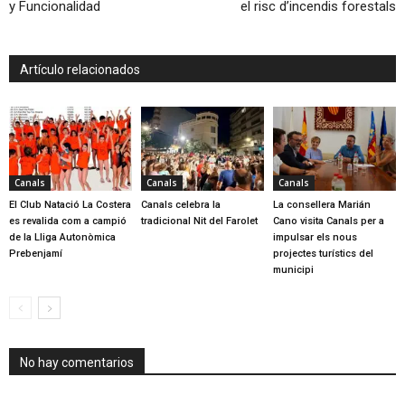
y Funcionalidad
el risc d’incendis forestals
Artículo relacionados
Canals
Canals
Canals
El Club Natació La Costera
Canals celebra la
La consellera Marián
es revalida com a campió
tradicional Nit del Farolet
Cano visita Canals per a
de la Lliga Autonòmica
impulsar els nous
Prebenjamí
projectes turístics del
municipi
No hay comentarios