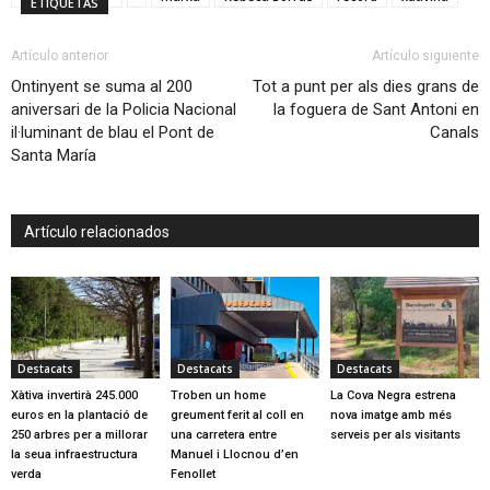
ETIQUETAS
Artículo anterior
Artículo siguiente
Ontinyent se suma al 200
Tot a punt per als dies grans de
aniversari de la Policia Nacional
la foguera de Sant Antoni en
il·luminant de blau el Pont de
Canals
Santa María
Artículo relacionados
Destacats
Destacats
Destacats
Xàtiva invertirà 245.000
Troben un home
La Cova Negra estrena
euros en la plantació de
greument ferit al coll en
nova imatge amb més
250 arbres per a millorar
una carretera entre
serveis per als visitants
la seua infraestructura
Manuel i Llocnou d’en
verda
Fenollet