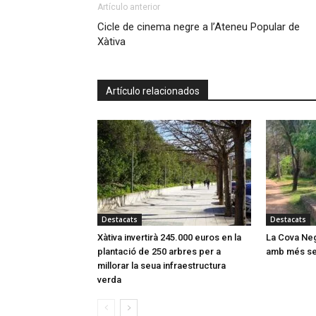
Artículo anterior
Cicle de cinema negre a l’Ateneu Popular de
Xàtiva
Artículo relacionados
Destacats
Destacats
Xàtiva invertirà 245.000 euros en la
La Cova Neg
plantació de 250 arbres per a
amb més ser
millorar la seua infraestructura
verda