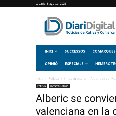
sábado, 8 agosto, 2026
INICI
SUCCESSOS
COMARQUES
OPINIÓ
ESPECIALS
HEMEROTE
Inicio
Política
Infraestructura
Alberic se convie
Política
Infraestructura
Alberic se convie
valenciana en la