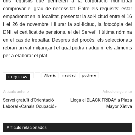
uns requisits que permeten a la corporació municipal
comprovar el grau de necessitat. Entre els requisits: estar
empadronat en la localitat, presentar la sol·licitud entre el 16
i el 26 de novembre i lliurar la sol·licitud, la fotocòpia del
DNI, el certificat de pensions, el del Servef i l’última nòmina
en el cas de treballar. Després del procés, els seleccionats
rebran un val mitjançant el qual podran adquirir els aliments
per a elaborar el plat.
Alberic
navidad
puchero
ETIQUETAS
Artículo anterior
Artículo siguiente
Servei gratuït d’Orientació
Llega el BLACK FRIDAY a Plaza
Laboral «Canals Ocupació»
Mayor Xàtiva
Artículo relacionados