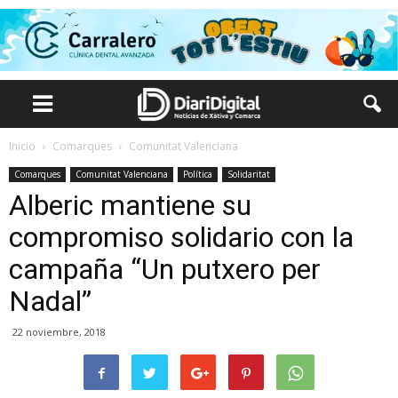
Inicio
Comarques
Comunitat Valenciana
Comarques
Comunitat Valenciana
Política
Solidaritat
Alberic mantiene su
compromiso solidario con la
campaña “Un putxero per
Nadal”
22 noviembre, 2018