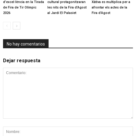
d’excel·lència en la Tirada
cultural protagonitzaran
Xàtiva es multiplica per a
de Fira de Tir Olímpic
les nits de la Fira d’Agost
afrontar els actes de la
2026
al Jardí El Palasiet
Fira d’Agost
No hay comentarios
Dejar respuesta