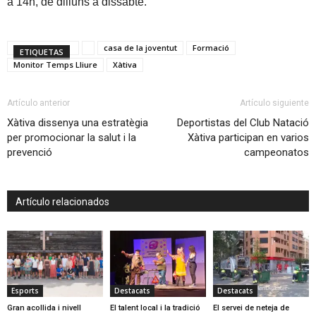
a 14h, de dilluns a dissabte.
casa de la joventut
Formació
ETIQUETAS
Monitor Temps Lliure
Xàtiva
Artículo anterior
Artículo siguiente
Xàtiva dissenya una estratègia
Deportistas del Club Natació
per promocionar la salut i la
Xàtiva participan en varios
prevenció
campeonatos
Artículo relacionados
Esports
Destacats
Destacats
Gran acollida i nivell
El talent local i la tradició
El servei de neteja de