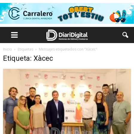
Inicio
Etiquetas
Mensajes etiquetados con "Xàcec"
Etiqueta: Xàcec