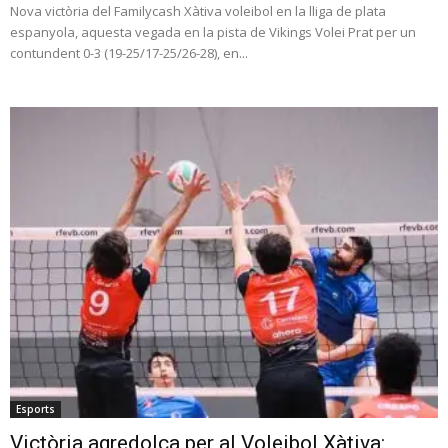
Nova victòria del Familycash Xàtiva voleibol en la lliga de plata
espanyola, aquesta vegada en la pista de Vikings Volei Prat per un
contundent 0-3 (19-25/17-25/26-28), en...
Esports
Victòria agredolça per al Voleibol Xàtiva: