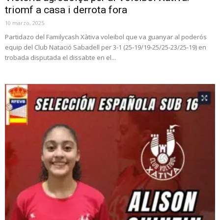
triomf a casa i derrota fora
10 marzo, 2025
Partidazo del Familycash Xàtiva voleibol que va guanyar al poderós
equip del Club Natació Sabadell per 3-1 (25-19/19-25/25-23/25-19) en
trobada disputada el dissabte en el...