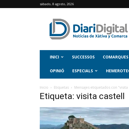
sábado, 8 agosto, 2026
INICI
SUCCESSOS
COMARQUES
OPINIÓ
ESPECIALS
HEMEROTE
Inicio
Etiquetas
Mensajes etiquetados con "visita 
Etiqueta: visita castell