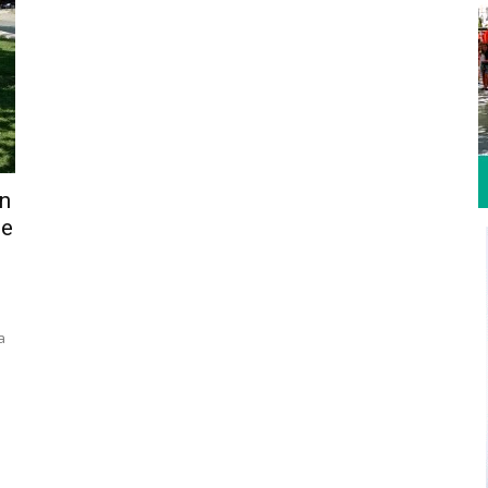
en
de
a