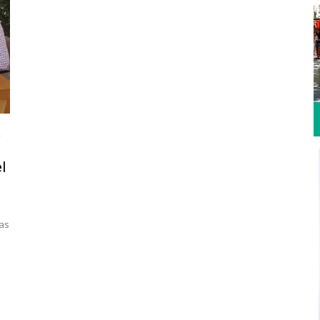
a
l
cas