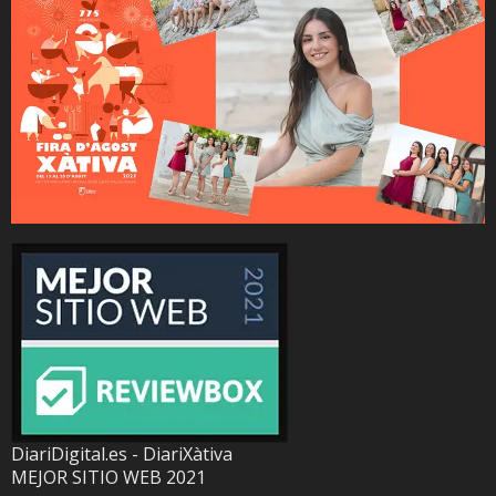
DiariDigital.es - DiariXàtiva
MEJOR SITIO WEB 2021