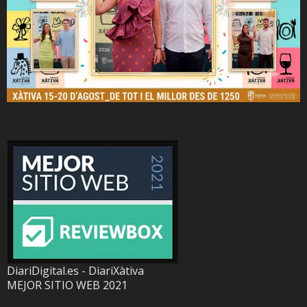
DiariDigital.es - DiariXàtiva
MEJOR SITIO WEB 2021