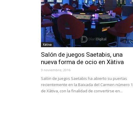
Xàtiva
Salón de juegos Saetabis, una
nueva forma de ocio en Xàtiva
3 noviembre, 2016
Salón de juegos Saetabis ha abierto su puertas
recientemente en la Baixada del Carmen número 1
de Xàtiva, con la finalidad de convertirse en...