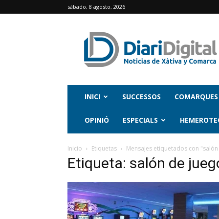
sábado, 8 agosto, 2026
INICI
SUCCESSOS
COMARQUES
OPINIÓ
ESPECIALS
HEMEROTE
Inicio
Etiquetas
Mensajes etiquetados con "salón
Etiqueta: salón de jueg