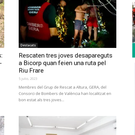
Destacats
:
Rescaten tres joves desapareguts
-
a Bicorp quan feien una ruta pel
Riu Frare
5 julio, 2023
l
Membres del Grup de Rescat a Altura, GERA, del
Consorci de Bombers de València han localitzat en
bon estat als tres joves...