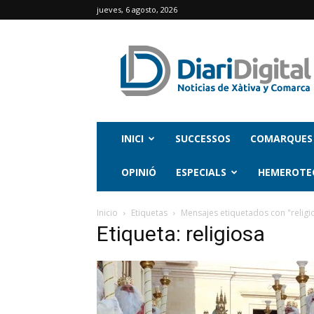
jueves, 6 agosto, 2026
INICI
SUCCESSOS
COMARQUES
OPINIÓ
ESPECIALS
HEMEROTE
Inicio
Etiquetas
Mensajes etiquetados con "religi
Etiqueta: religiosa