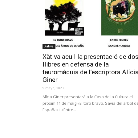
Xàtiva
Xàtiva acull la presentació de do
llibres en defensa de la
tauromàquia de l’escriptora Alíci
Giner
9 mayo, 2023
Alícia Giner presentarà a la Casa de la Cultura el
pròxim 11 de maig «El toro bravo. Savia del árbol d
España» i «Entre...