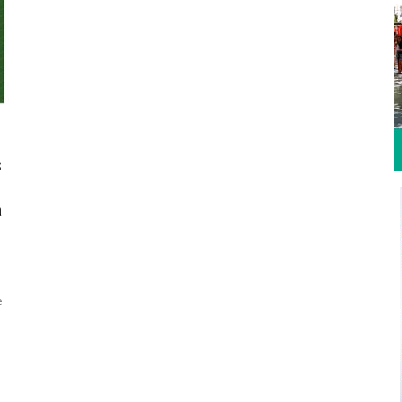
s
a
e