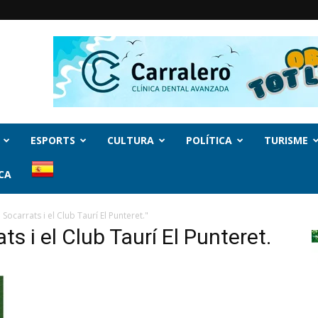
ESPORTS
CULTURA
POLÍTICA
TURISME
CA
ocarrats i el Club Taurí El Punteret."
s i el Club Taurí El Punteret.