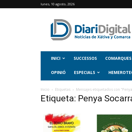
lunes, 10 agosto, 2026
INICI
SUCCESSOS
COMARQUES
OPINIÓ
ESPECIALS
HEMEROTE
Inicio
Etiquetas
Mensajes etiquetados con "Penya S
Etiqueta: Penya Socarrat