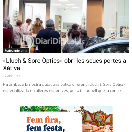
Esdeveniments
«Lluch & Soro Òptics» obri les seues portes a
Xàtiva
12 abril, 2016
Ha arribat a la nostra ciutat una òptica diferent «Lluch & Soro Òptics»,
especialitzada en ulleres esportives, per a tot aquell que ja coneix...