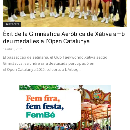
Destacats
Èxit de la Gimnàstica Aeròbica de Xàtiva amb
deu medalles a l’Open Catalunya
14 abril, 2025
El passat cap de setmana, el Club Taekwondo Xàtiva secció
Gimnàstica, va tindre una destacada participació en
el Open Catalunya 2025, celebrat a L'Arboç....