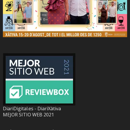
DiariDigital.es - DiariXàtiva
MEJOR SITIO WEB 2021