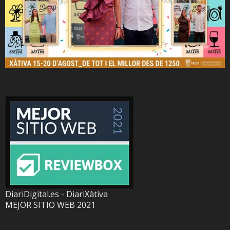
DiariDigital.es - DiariXàtiva
MEJOR SITIO WEB 2021