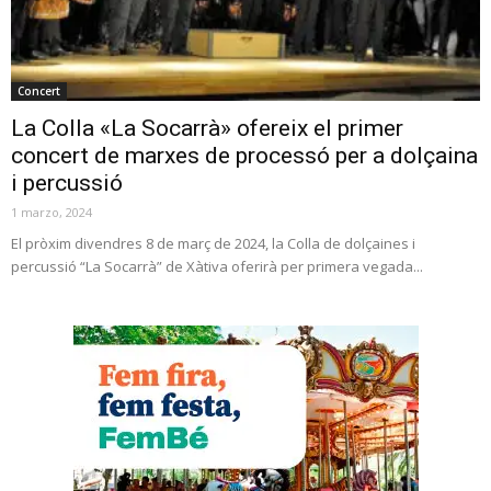
Concert
La Colla «La Socarrà» ofereix el primer
concert de marxes de processó per a dolçaina
i percussió
1 marzo, 2024
El pròxim divendres 8 de març de 2024, la Colla de dolçaines i
percussió “La Socarrà” de Xàtiva oferirà per primera vegada...