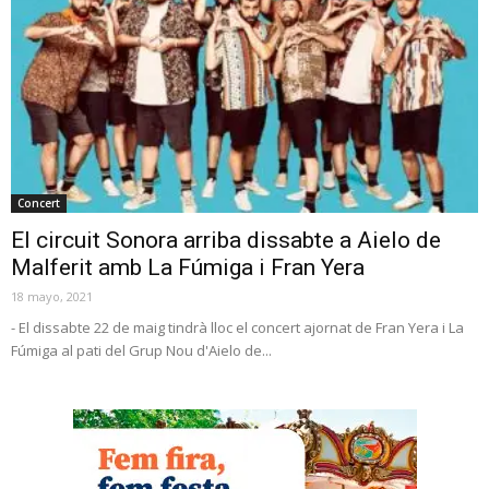
Concert
El circuit Sonora arriba dissabte a Aielo de
Malferit amb La Fúmiga i Fran Yera
18 mayo, 2021
- El dissabte 22 de maig tindrà lloc el concert ajornat de Fran Yera i La
Fúmiga al pati del Grup Nou d'Aielo de...