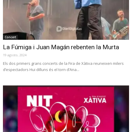
Concert
La Fúmiga i Juan Magán rebenten la Murta
19 agosto, 2024
Els dos primers grans concerts de la Fira de Xàtiva reuneixen milers
d’espectadors Hui dilluns és el torn d’Ana...