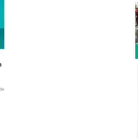
a
 de