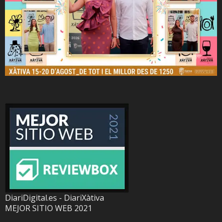
DiariDigital.es - DiariXàtiva
MEJOR SITIO WEB 2021