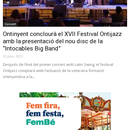
Concert
Ontinyent conclourà el XVII Festival Ontijazz
amb la presentació del nou disc de la
“Intocables Big Band”
23 julio, 2025
Després de l’èxit del primer concert amb Latin Swing, el festival
Ontijazz comptarà amb l’actuació de la veterana formació
ontinyentina a la...