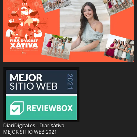
DiariDigital.es - DiariXàtiva
MEJOR SITIO WEB 2021