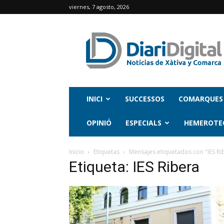
viernes, 7 agosto, 2026
INICI
SUCCESSOS
COMARQUES
OPINIÓ
ESPECIALS
HEMEROTE
Inicio
Etiquetas
Mensajes etiquetados con "IES Ri
Etiqueta: IES Ribera