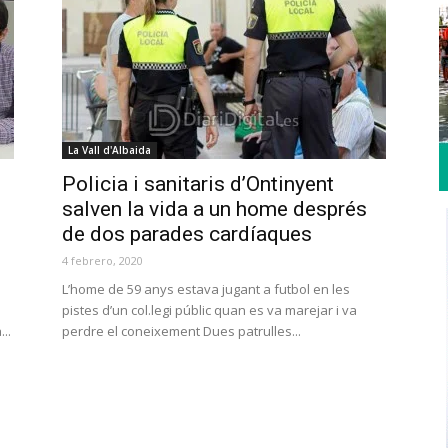
La Vall d'Albaida
Policia i sanitaris d’Ontinyent
salven la vida a un home després
de dos parades cardíaques
4 febrero, 2020
L’home de 59 anys estava jugant a futbol en les
pistes d’un col.legi públic quan es va marejar i va
..
perdre el coneixement Dues patrulles...