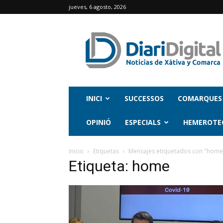
jueves, 6 agosto, 2026
INICI
SUCCESSOS
COMARQUES
OPINIÓ
ESPECIALS
HEMEROTE
Inicio
Etiquetas
Mensajes etiquetados con "home
Etiqueta: home