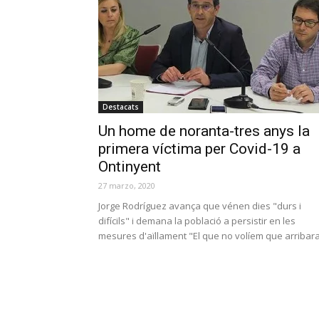
Destacats
Un home de noranta-tres anys la
primera víctima per Covid-19 a
Ontinyent
27 marzo, 2020
Jorge Rodríguez avança que vénen dies "durs i
difícils" i demana la població a persistir en les
mesures d'aïllament "El que no volíem que arribara.