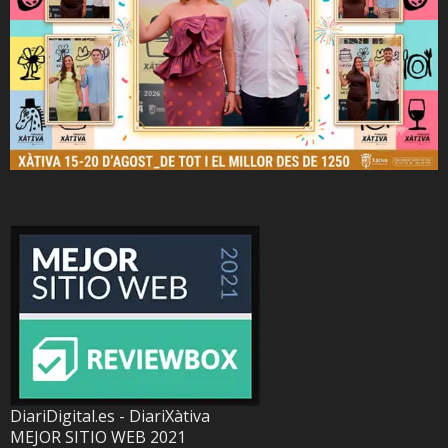
DiariDigital.es - DiariXàtiva
MEJOR SITIO WEB 2021