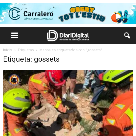
Inicio
Etiquetas
Mensajes etiquetados con "gossets"
Etiqueta: gossets