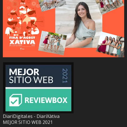
DiariDigital.es - DiariXàtiva
MEJOR SITIO WEB 2021